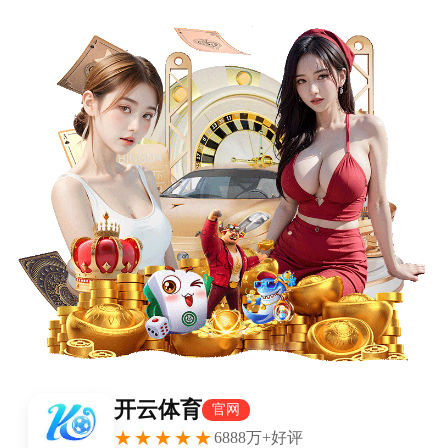
乐鱼-体育早餐5.13|中国U17男足获得
世少赛参赛资格 C罗将出任追觅全球
代言人
2026.06.06
137
0