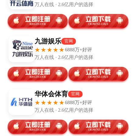
丙午年三月廿七 星期三
01
中国U17男足获得2026年世少赛参赛资格
北京时间5月13日凌晨，U17亚洲杯在沙特阿拉伯继续进行。
凭借着何思凡与张伯霖的进球，中国U17以2-0击败卡塔尔U1
7，时隔21年进军世少赛。
2026年国际足联U-17世界杯将是第21届U17世界杯，本届赛
事将于11月在卡塔尔举行。此外，本届赛事的抽签将于2026
年5月21日在瑞士苏黎世举行。
本届比赛是国际足联对U-17世界杯实施年度赛制改革后的第
二届赛事，同时也是第二次采用48支球队参赛的赛制（此前
该赛事为每两年举办一次、仅24支球队参赛的模式）。