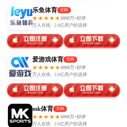
作为赛制改革的一部分，国际足联还将卡塔尔的主办权直接
从2025年授予至2029年，共计五届比赛。
葡萄牙U17目前是该赛事的卫冕冠军，他们在2025年赢得了
队史首座冠军。然而，他们未能获得本届赛事的参赛资格，
因此无法完成卫冕。
02
营销合作
C罗将出任追觅全球代言人
5月12日，全球化智能生活家电品牌追觅宣布足球巨星C罗将
出任追觅全球代言人。此前3月，追觅官宣刘亦菲成为全球品
牌代言人，而此次与C罗的合作也进一步构建影视、体育双
规代言的矩阵。