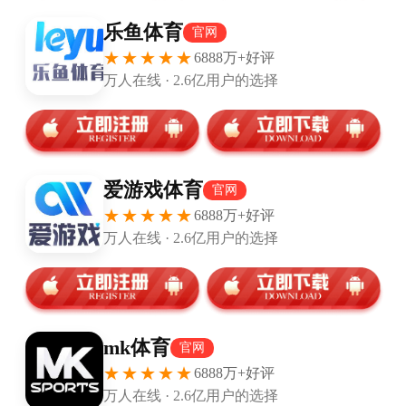
乐鱼平台-努尔基奇：布登霍尔泽大
无语要教KD如何得分 和你面谈就为
激怒你
0
97
乐鱼中国-何朕宇：目标在狼队一线队出场 还没有回国打
算
近日，小将何朕宇与英超狼队续约至2023年。接受国内媒体《红
星新闻》采访时，何朕宇表示目前还没有回国踢球的打算，下一
个目标就是能在狼队的一线队出场。 受疫情影响，狼队已经暂停
0
144
训练一个月，球员们处于居...
乐鱼app-伊朗议员：伊方已形成管理霍尔木兹海峡综合
方案，敌对国船只不得通过，通过船只须缴纳相关费用
优先以里亚尔支付
...
0
126