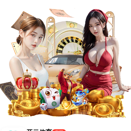
意甲
法甲
德甲
西甲
欧冠
关于我们
大双雄制造惊喜
正在马德里火热进行，有世界第一纳达尔坐镇的西班牙队毫无悬念杀入决赛
乐鱼下载-山东男篮收官放假：四外援离队待重构，本土三叉戟锚定未来！
季征程，全队进入假期休整模式，预计