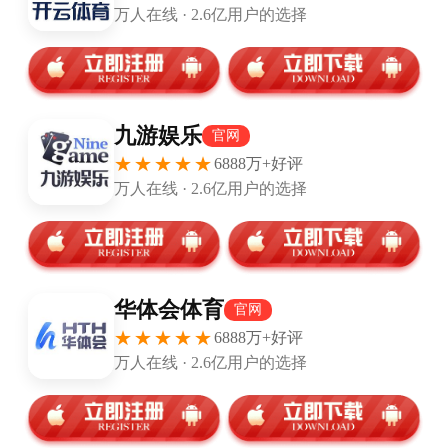
可思议的。人们说我不尊重杯赛，这不是真的，我首先是要
尊重球员，这才是我的第一要务。我认为英超、足总或者足
球联盟不会质疑我的说法。我这么说是因为得有人替球员说
公道话。这是我唯一担忧的。我享受每一场比赛，但有些东
西需要改善。人们却总是说，如果你改变了一项赛事的某些
东西，你就是杀死了传统之类的话。”
克洛普认为，赛事主办方在安排赛程时缺乏沟通，而只是为
商业利益着想，“解决的办法是让所有人一起坐下来，包括电
视转播方。人们常说我们多打比赛就多拿钱啊，我不这么
看，这和生活一样，不能只追求数量，而要讲究质量。我真
的建议让大家坐到一起，叫上电视转播商，在谈判的时候为
球员们着想那么一次。问题出在，谈判的时候，真正的足球
人，比如教练，被排除在外。如果他们讨论的时候需要我的
话，我会出席，如果我能在（这么多）比赛和比赛之间挤出
时间的话。”
被问到谁该负责牵头这样的对话时，克洛普说：“我们谈到的