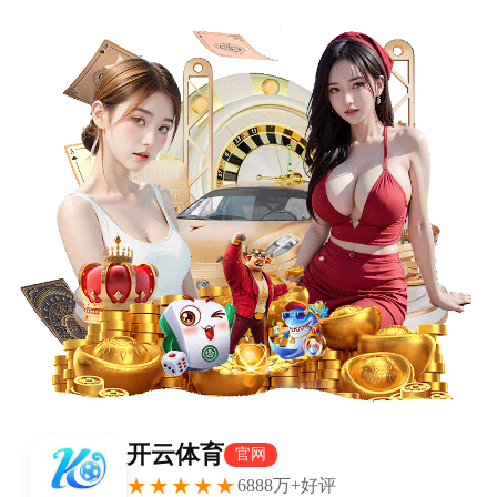
乐鱼中国-渣叔吐槽足总杯重赛：我不
尊重杯赛？我尊重球员！
2026.06.06
101
0
体坛周报全媒体原创
瓜迪奥拉、穆里尼奥先前都曾多次批评英超的赛程安排不科
学，而在周日足总杯第
3
轮利物浦对埃弗顿赛前，克洛普也抱
怨了足总杯的赛制。根据规定，如果两队战平将进行重赛，
利物浦先前为了参加世俱杯，曾在联赛杯派出青年队出战维
拉，结果
0
比
5
遭到淘汰。
对于足总杯可能增加球员比赛负担，渣叔一万个不乐意，“还
有可能重赛，这是不可思议的。不管足总怎么说，这都是不