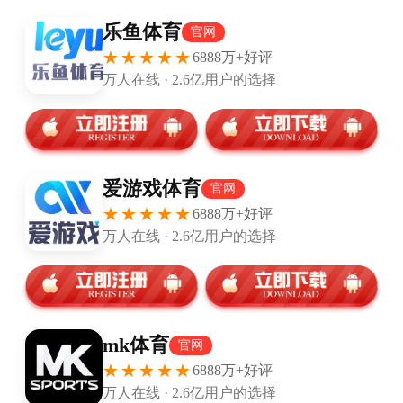
也有英国足球运动员，所以我觉得英足总应该出面。”
文
/
达耶
本文转载自互联网，如有侵权，联系删除
上一篇
下一篇
相关推荐
乐鱼下载-鲁媒：泰山队14轮丢球数已达到24个，提升防守
0
147
乐鱼注册-上海高歌猛进，深圳黑马冲进四强，辽宁王朝落幕