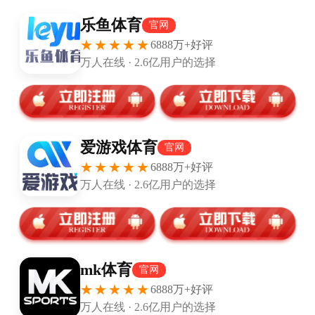
勒维尔表示，在他看来，这次西部之旅对于球队来说非常关
键，拿出好的成绩就可以消除外界的噪音。“我们将会利用这
段时间来建立球员与教练之间的关系，在全力争夺胜利的同
时，也尝试更多地去了解雅克·沃恩。”小乔丹说道：“我们的
对手很强，这就是NBA，我们必须要全力争夺胜利。不论如
何，我们都会在季后赛里面对强队，在常规赛冲刺阶段，球
队得具备在客场苦战赢球的能力。”
本文转载自互联网，如有侵权，联系删除
上一篇
下一篇
相关推荐
乐鱼注册-史上最贵一届世界杯，要来了！|美加墨世界杯|国际